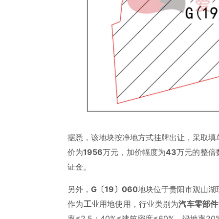
据悉，该地块按净地方式挂牌出让，采取填
价为
1956
万元，加价幅度为
43
万元的整倍
证金。
另外，
G〔19〕060
地块位于贵阳市观山湖
作为
工
业用地使用，行业类别为
汽车零部件
率≤2.5；40%≤建筑密度≤60%，绿地率2