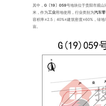
其中，
G〔19〕059
号地块位于贵阳市观山
米，作为
工业
用地使用，行业类别为
汽车零
容积率≤2.5；40%≤建筑密度≤60%，绿
亩。