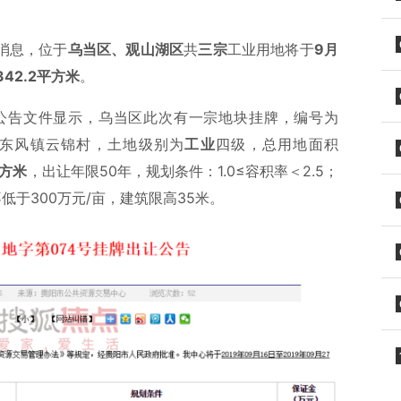
消息，位于
乌当区、观山湖区
共
三宗
工业用地将于
9月
342.2平方米
。
出让公告文件显示，乌当区此次有一宗地块挂牌，编号为
东风镇云锦村，土地级别为
工业
四级，总用地面积
方米
，出让年限50年，规划条件：1.0≤容积率＜2.5；
低于300万元/亩，建筑限高35米。