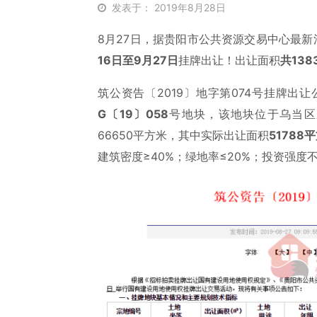
发表于： 2019年8月28日
8月27日，据贵阳市公共资源交易中心最新
16日至9月27日
挂牌出让！出让面积
共1
38
筑公资告〔2019〕地字第074号挂牌
G〔19〕058
号地块，该地块位于乌当区
66650平方米，其中实际出让面积
51788
平
建筑密度≥40%；绿地率≤20%；投资强度不