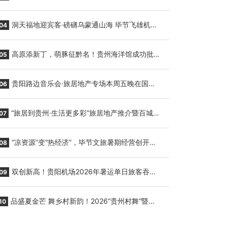
贵阳至胡志明国际生鲜货运任务
洞天福地迎宾客·磅礴乌蒙通山海 毕节飞雄机场
04
7月9日正式复航
高原添新丁，萌豚征黔名！贵州海洋馆成功批量
05
繁育三只小海豚，邀您为“高原宝宝”起名
贵阳路边音乐会·旅居地产专场本周五晚在国际
06
会议展览中心举行
“旅居到贵州·生活更多彩”旅居地产推介暨百城千
07
企“五省+1”房地产联展联销活动在贵阳盛大启幕
“凉资源”变“热经济”，毕节文旅暑期经营创开门
08
红
双创新高！贵阳机场2026年暑运单日旅客吞吐
09
量与航班起降架次齐破纪录
品盛夏金芒 舞乡村新韵！2026“贵州村舞”暨望
10
谟芒果丰收季促消费活动盛大启幕