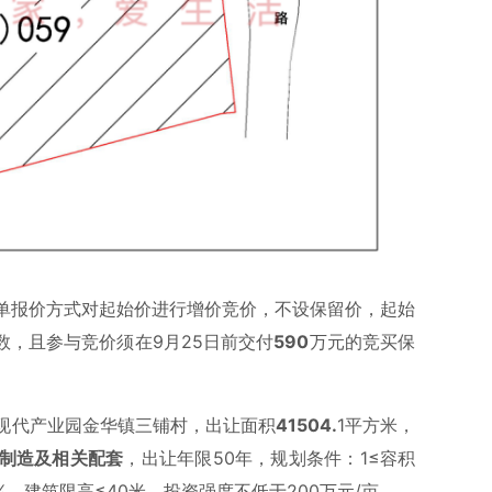
单报价方式对起始价进行增价竞价，不设保留价，起始
数，且参与竞价须在9月25日前交付
590
万元的竞买保
现代产业园金华镇三铺村，出让面积
41504.
1平方米，
制造及相关配套
，出让年限50年，规划条件：1≤容积
0%，建筑限高≤40米，投资强度不低于200万元/亩。