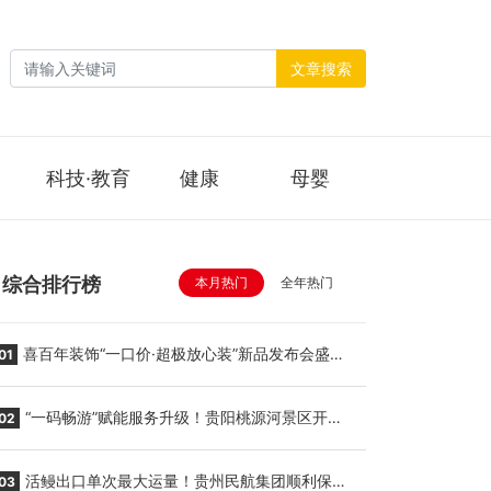
文章搜索
科技·教育
健康
母婴
综合排行榜
本月热门
全年热门
喜百年装饰“一口价·超极放心装”新品发布会盛大
01
举行
“一码畅游”赋能服务升级！贵阳桃源河景区开
02
启“刷脸秒入园”智慧游玩新模式
活鳗出口单次最大运量！贵州民航集团顺利保障
03