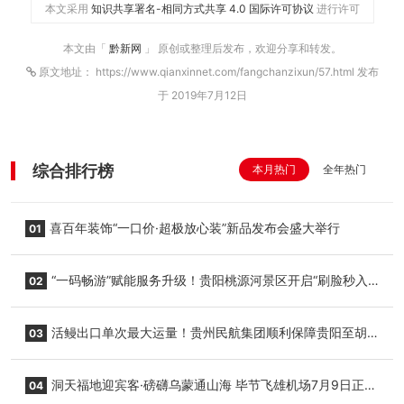
本文采用
知识共享署名-相同方式共享 4.0 国际许可协议
进行许可
本文由「
黔新网
」 原创或整理后发布，欢迎分享和转发。
原文地址： https://www.qianxinnet.com/fangchanzixun/57.html 发布
于 2019年7月12日
综合排行榜
本月热门
全年热门
喜百年装饰“一口价·超极放心装”新品发布会盛大举行
01
“一码畅游”赋能服务升级！贵阳桃源河景区开启“刷脸秒入
02
园”智慧游玩新模式
活鳗出口单次最大运量！贵州民航集团顺利保障贵阳至胡
03
志明国际生鲜货运任务
洞天福地迎宾客·磅礴乌蒙通山海 毕节飞雄机场7月9日正式
04