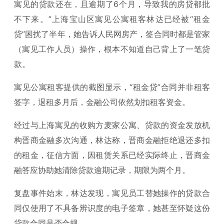
寓见的贷款还在，且逾期了6个月，导致我的房贷都批
不下来。”上海宝山区寓见公寓租客林达已经被“租金
贷”困扰了半年，她告诉人民网房产，签合同时都是管家
（寓见工作人员）操作，根本不知道自己背上了一笔贷
款。
寓见公寓租客提供的截图显示，“租金贷”合同并非租客
签字，退租多月后，金融公司依然划扣租客资金。
经过与上海寓见的收购方麦家公寓、贷款的资金发放机
构晋商金融多次沟通，林达称，晋商金融拒绝退还多扣
的租金，征信方面，因租赁关系已经实际终止，晋商金
融答应协助她清除贷款逾期记录，期限为两个月。
复盘事件始末，林达发现，寓见员工替她操作的贷款合
同仅使用了不具备辨识度的电子签章，她甚至怀疑这份
贷款合同是否合规。