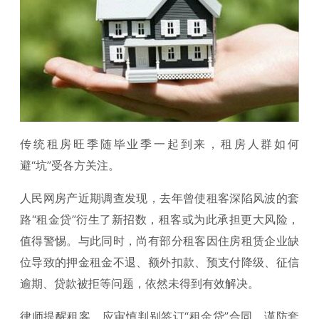
传统租房旺季随毕业季一起到来，租房人群如何
避“坑”受各方关注。
人民网房产近期调查发现，去年曾使租客深陷风波的套
路“租金贷”衍生了新招数，租客或为此承担更大风险，
值得警惕。与此同时，尚有部分租客因住房租赁企业缺
位导致的押金租金不退、额外扣款、预支付降级、征信
逾期、贷款被拒等问题，依然未得到有效解决。
律师提醒租客，应审慎判别签订“租金贷”合同，谨防套