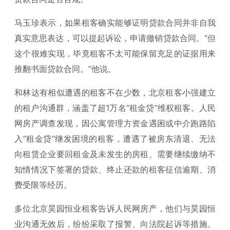
马玉珍表示，如果租客确实能够证明贷款合同并非自我
真实意思表达，可以提起诉讼，申请撤销贷款合同。“但
这个很难实现，毕竟租客不太可能保留充足的证据用来
推翻书面贷款合同。”他说。
和林达有相似遭遇的租客不在少数，北京租客小强建立
的租户沟通群，涵盖了超1万名“租金贷”维权租客。人民
网房产调查发现，因公寓管理方资金遇困或中介跑路陷
入“租金贷”继发困境的租客，遭遇了被房东清退、无法
向租赁企业要回租金及未发生的房租、需要继续缴纳不
知情情况下签署的贷款、终止还款的租客征信逾期、消
费受限等经历。
多位北京昊园恒业租客告诉人民网房产，他们与昊园恒
业沟通无效后，纷纷采取了报警、向法院起诉等措施。