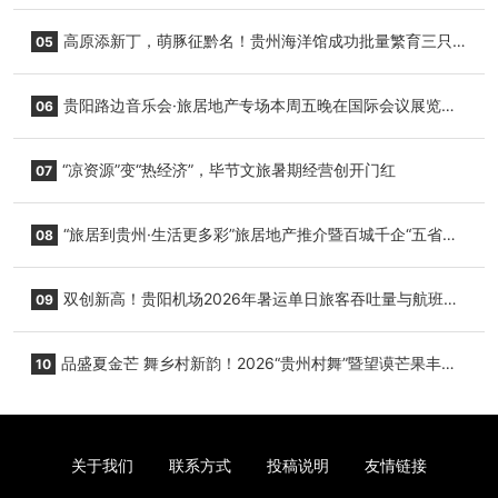
复航
高原添新丁，萌豚征黔名！贵州海洋馆成功批量繁育三只
05
小海豚，邀您为“高原宝宝”起名
贵阳路边音乐会·旅居地产专场本周五晚在国际会议展览中
06
心举行
“凉资源”变“热经济”，毕节文旅暑期经营创开门红
07
“旅居到贵州·生活更多彩”旅居地产推介暨百城千企“五省
08
+1”房地产联展联销活动在贵阳盛大启幕
双创新高！贵阳机场2026年暑运单日旅客吞吐量与航班起
09
降架次齐破纪录
品盛夏金芒 舞乡村新韵！2026“贵州村舞”暨望谟芒果丰收
10
季促消费活动盛大启幕
关于我们
联系方式
投稿说明
友情链接