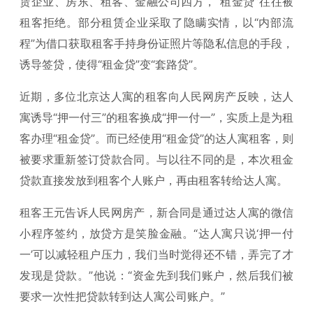
赁企业、房东、租客、金融公司四方，“租金贷”往往被
租客拒绝。部分租赁企业采取了隐瞒实情，以“内部流
程”为借口获取租客手持身份证照片等隐私信息的手段，
诱导签贷，使得“租金贷”变“套路贷”。
近期，多位北京达人寓的租客向人民网房产反映，达人
寓诱导“押一付三”的租客换成“押一付一”，实质上是为租
客办理“租金贷”。而已经使用“租金贷”的达人寓租客，则
被要求重新签订贷款合同。与以往不同的是，本次租金
贷款直接发放到租客个人账户，再由租客转给达人寓。
租客王元告诉人民网房产，新合同是通过达人寓的微信
小程序签约，放贷方是笑脸金融。“达人寓只说‘押一付
一’可以减轻租户压力，我们当时觉得还不错，弄完了才
发现是贷款。”他说：“资金先到我们账户，然后我们被
要求一次性把贷款转到达人寓公司账户。”