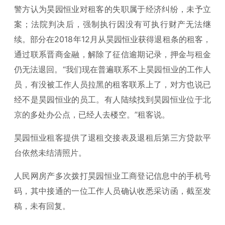
警方认为昊园恒业对租客的失职属于经济纠纷，未予立
案；法院判决后，强制执行因没有可执行财产无法继
续。部分在2018年12月从昊园恒业获得退租条的租客，
通过联系晋商金融，解除了征信逾期记录，押金与租金
仍无法退回。“我们现在普遍联系不上昊园恒业的工作人
员，有没被工作人员拉黑的租客联系上了，对方也说已
经不是昊园恒业的员工。有人陆续找到昊园恒业位于北
京的多处办公点，已经人去楼空。”租客说。
昊园恒业租客提供了退租交接表及退租后第三方贷款平
台依然未结清照片。
人民网房产多次拨打昊园恒业工商登记信息中的手机号
码，其中接通的一位工作人员确认收悉采访函，截至发
稿，未有回复。