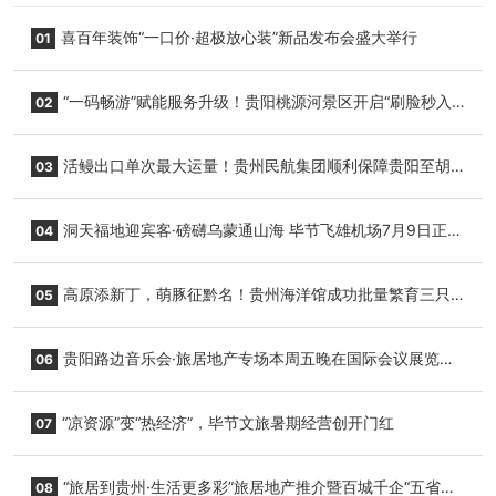
喜百年装饰“一口价·超极放心装”新品发布会盛大举行
01
“一码畅游”赋能服务升级！贵阳桃源河景区开启“刷脸秒入
02
园”智慧游玩新模式
活鳗出口单次最大运量！贵州民航集团顺利保障贵阳至胡
03
志明国际生鲜货运任务
洞天福地迎宾客·磅礴乌蒙通山海 毕节飞雄机场7月9日正式
04
复航
高原添新丁，萌豚征黔名！贵州海洋馆成功批量繁育三只
05
小海豚，邀您为“高原宝宝”起名
贵阳路边音乐会·旅居地产专场本周五晚在国际会议展览中
06
心举行
“凉资源”变“热经济”，毕节文旅暑期经营创开门红
07
“旅居到贵州·生活更多彩”旅居地产推介暨百城千企“五省
08