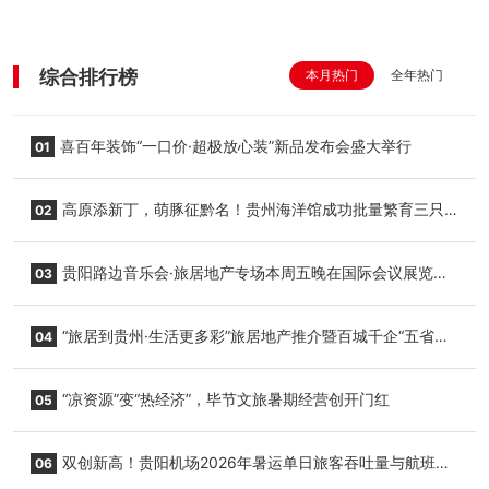
综合排行榜
本月热门
全年热门
喜百年装饰“一口价·超极放心装”新品发布会盛大举行
01
高原添新丁，萌豚征黔名！贵州海洋馆成功批量繁育三只
02
小海豚，邀您为“高原宝宝”起名
贵阳路边音乐会·旅居地产专场本周五晚在国际会议展览中
03
心举行
“旅居到贵州·生活更多彩”旅居地产推介暨百城千企“五省
04
+1”房地产联展联销活动在贵阳盛大启幕
“凉资源”变“热经济”，毕节文旅暑期经营创开门红
05
双创新高！贵阳机场2026年暑运单日旅客吞吐量与航班起
06