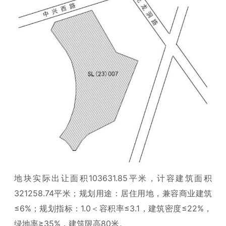
地块实际出让面积103631.85平米，计容建筑面积
321258.74平米；规划用途：居住用地，兼容商业建筑
≤6%；规划指标：1.0＜容积率≤3.1，建筑密度≤22%，
绿地率≥35%，建筑限高80米。