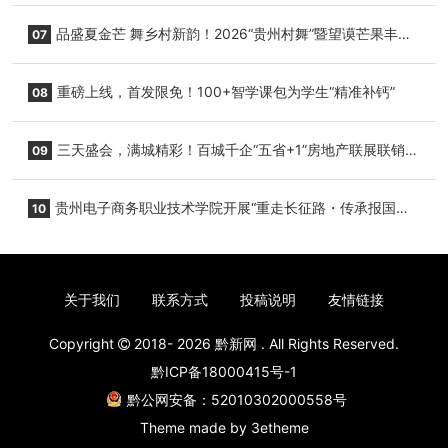
降架次齐破纪录
品盛夏金芒 舞乡村新韵！2026“贵州村舞”暨望谟芒果丰收
07
季促消费活动盛大启幕
重磅上线，首发限免！100+智学课包为学生“精准补钙”
08
三天盛会，满城精彩！百城千企“五省+1”房地产联展联销活
09
动圆满收官
贵州电子商务职业技术学院开展“重走长征路・传承报国
10
志”红色研学实践活动
关于我们
联系方式
投稿说明
友情链接
Copyright
2018- 2026
黔新网
. All Rights Reserved.
黔ICP备18000415号-1
黔公网安备：52010302000558号
Theme made by
3etheme