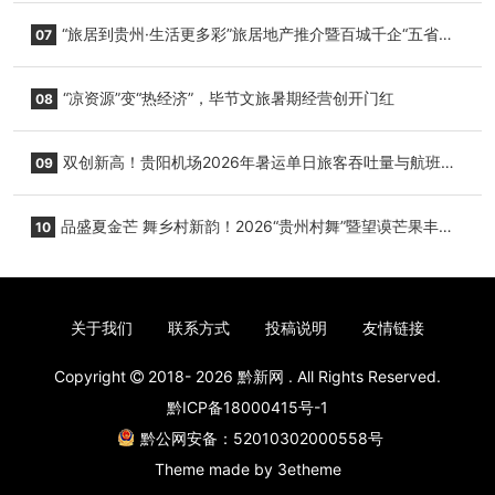
心举行
“旅居到贵州·生活更多彩”旅居地产推介暨百城千企“五省
07
+1”房地产联展联销活动在贵阳盛大启幕
“凉资源”变“热经济”，毕节文旅暑期经营创开门红
08
双创新高！贵阳机场2026年暑运单日旅客吞吐量与航班起
09
降架次齐破纪录
品盛夏金芒 舞乡村新韵！2026“贵州村舞”暨望谟芒果丰收
10
季促消费活动盛大启幕
关于我们
联系方式
投稿说明
友情链接
Copyright
2018- 2026
黔新网
. All Rights Reserved.
黔ICP备18000415号-1
黔公网安备：52010302000558号
Theme made by
3etheme