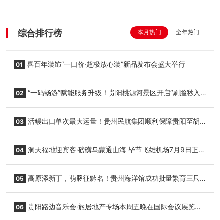
综合排行榜
本月热门
全年热门
喜百年装饰“一口价·超极放心装”新品发布会盛大举行
01
“一码畅游”赋能服务升级！贵阳桃源河景区开启“刷脸秒入
02
园”智慧游玩新模式
活鳗出口单次最大运量！贵州民航集团顺利保障贵阳至胡
03
志明国际生鲜货运任务
洞天福地迎宾客·磅礴乌蒙通山海 毕节飞雄机场7月9日正式
04
复航
高原添新丁，萌豚征黔名！贵州海洋馆成功批量繁育三只
05
小海豚，邀您为“高原宝宝”起名
贵阳路边音乐会·旅居地产专场本周五晚在国际会议展览中
06