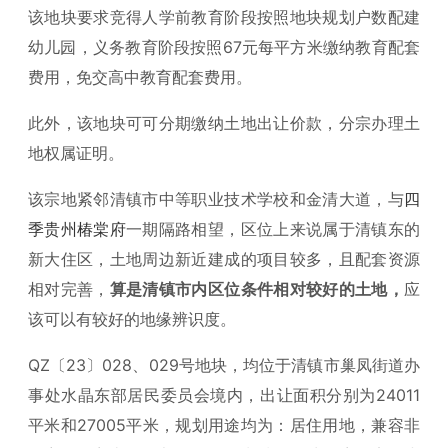
该地块要求竞得人学前教育阶段按照地块规划户数配建
幼儿园，义务教育阶段按照67元每平方米缴纳教育配套
费用，免交高中教育配套费用。
此外，该地块可可分期缴纳土地出让价款，分宗办理土
地权属证明。
该宗地紧邻清镇市中等职业技术学校和金清大道，与
四
季贵州椿棠府
一期隔路相望，区位上来说属于清镇东的
新大住区，土地周边新近建成的项目较多，且配套资源
相对完善，
算是清镇市内区位条件相对较好的土地，
应
该可以有较好的地缘辨识度。
QZ〔23〕028、029号地块，均位于清镇市巢凤街道办
事处水晶东部居民委员会境内，出让面积分别为24011
平米和27005平米，规划用途均为：居住用地，兼容非