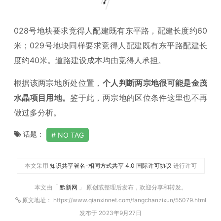
028号地块要求竞得人配建既有东平路，配建长度约60
米；029号地块同样要求竞得人配建既有东平路配建长
度约40米。道路建设成本均由竞得人承担。
根据该两宗地所处位置，
个人判断两宗地很可能是金茂
水晶项目用地。
鉴于此，两宗地的区位条件这里也不再
做过多分析。
话题：
NO TAG
本文采用
知识共享署名-相同方式共享 4.0 国际许可协议
进行许可
本文由「
黔新网
」 原创或整理后发布，欢迎分享和转发。
原文地址： https://www.qianxinnet.com/fangchanzixun/55079.html
发布于 2023年9月27日