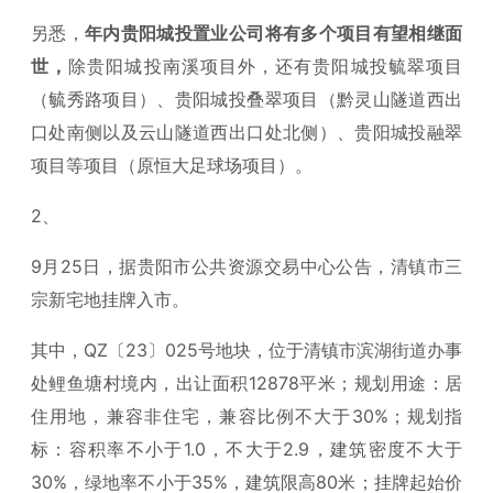
另悉，
年内贵阳城投置业公司将有多个项目有望相继面
世，
除贵阳城投南溪项目外，还有贵阳城投毓翠项目
（毓秀路项目）、贵阳城投叠翠项目（黔灵山隧道西出
口处南侧以及云山隧道西出口处北侧）、贵阳城投融翠
项目等项目（原恒大足球场项目）。
2、
9月25日，据贵阳市公共资源交易中心公告，清镇市三
宗新宅地挂牌入市。
其中，QZ〔23〕025号地块，位于清镇市滨湖街道办事
处鲤鱼塘村境内，出让面积12878平米；规划用途：居
住用地，兼容非住宅，兼容比例不大于30%；规划指
标：容积率不小于1.0，不大于2.9，建筑密度不大于
30%，绿地率不小于35%，建筑限高80米；挂牌起始价