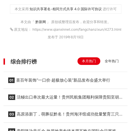
本文采用
知识共享署名-相同方式共享 4.0 国际许可协议
进行许可
本文由「
黔新网
」 原创或整理后发布，欢迎分享和转发。
原文地址： https://www.qianxinnet.com/fangchanzixun/4273.html
发布于 2019年8月19日
综合排行榜
本月热门
全年热门
喜百年装饰“一口价·超极放心装”新品发布会盛大举行
01
活鳗出口单次最大运量！贵州民航集团顺利保障贵阳至胡
02
志明国际生鲜货运任务
高原添新丁，萌豚征黔名！贵州海洋馆成功批量繁育三只
03
小海豚，邀您为“高原宝宝”起名
贵阳路边音乐会·旅居地产专场本周五晚在国际会议展览中