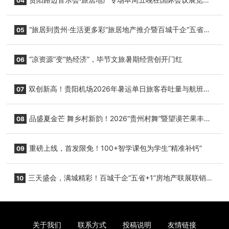
04
心举行
“旅居到贵州·生活更多彩”旅居地产推介暨百城千企“五省
05
+1”房地产联展联销活动在贵阳盛大启幕
“凉资源”变“热经济”，毕节文旅暑期经营创开门红
06
双创新高！贵阳机场2026年暑运单日旅客吞吐量与航班起
07
降架次齐破纪录
品盛夏金芒 舞乡村新韵！2026“贵州村舞”暨望谟芒果丰收
08
季促消费活动盛大启幕
重磅上线，首发限免！100+智学课包为学生“精准补钙”
09
三天盛会，满城精彩！百城千企“五省+1”房地产联展联销活
10
动圆满收官
关于我们
联系方式
投稿说明
友情链接