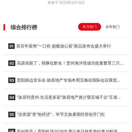
发布于 2022年2月14日
综合排行榜
本月热门
全年热门
喜百年装饰“一口价·超极放心装”新品发布会盛大举行
01
高原添新丁，萌豚征黔名！贵州海洋馆成功批量繁育三只
02
小海豚，邀您为“高原宝宝”起名
贵阳路边音乐会·旅居地产专场本周五晚在国际会议展览中
03
心举行
“旅居到贵州·生活更多彩”旅居地产推介暨百城千企“五省
04
+1”房地产联展联销活动在贵阳盛大启幕
“凉资源”变“热经济”，毕节文旅暑期经营创开门红
05
双创新高！贵阳机场2026年暑运单日旅客吞吐量与航班起
06