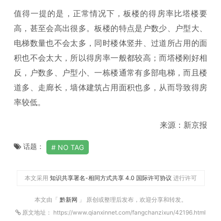
值得一提的是，正常情况下，板楼的得房率比塔楼要
高，甚至会高出很多。板楼的特点是户数少、户型大、
电梯数量也不会太多，同时楼体竖井、过道所占用的面
积也不会太大，所以得房率一般都较高；而塔楼刚好相
反，户数多、户型小、一栋楼通常有多部电梯，而且楼
道多、走廊长，墙体建筑占用面积也多，从而导致得房
率较低。
来源：新京报
话题：
NO TAG
本文采用
知识共享署名-相同方式共享 4.0 国际许可协议
进行许可
本文由「
黔新网
」 原创或整理后发布，欢迎分享和转发。
原文地址： https://www.qianxinnet.com/fangchanzixun/42196.html