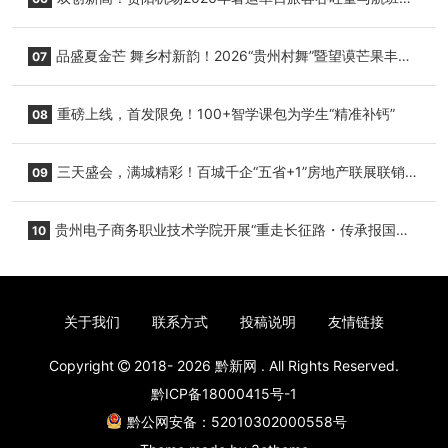
降架次齐破纪录
品盛夏金芒 舞乡村新韵！2026“贵州村舞”暨望谟芒果丰收
07
季促消费活动盛大启幕
重磅上线，首发限免！100+智学课包为学生“精准补钙”
08
三天盛会，满城精彩！百城千企“五省+1”房地产联展联销活
09
动圆满收官
贵州电子商务职业技术学院开展“重走长征路・传承报国
10
志”红色研学实践活动
关于我们
联系方式
投稿说明
友情链接
Copyright
2018- 2026
黔新网
. All Rights Reserved.
黔ICP备18000415号-1
黔公网安备：52010302000558号