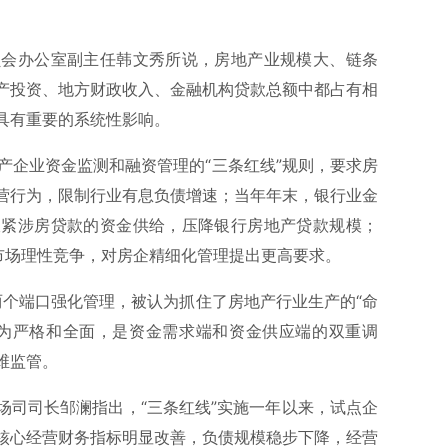
员会办公室副主任韩文秀所说，房地产业规模大、链条
产投资、地方财政收入、金融机构贷款总额中都占有相
具有重要的系统性影响。
地产企业资金监测和融资管理的“三条红线”规则，要求房
营行为，限制行业有息负债增速；当年年末，银行业金
收紧涉房贷款的资金供给，压降银行房地产贷款规模；
引导市场理性竞争，对房企精细化管理提出更高要求。
对两个端口强化管理，被认为抓住了房地产行业生产的“命
更为严格和全面，是资金需求端和资金供应端的双重调
维监管。
场司司长邹澜指出，“三条红线”实施一年以来，试点企
核心经营财务指标明显改善，负债规模稳步下降，经营