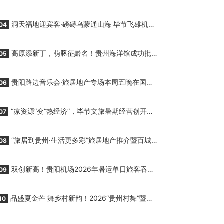
贵阳至胡志明国际生鲜货运任务
洞天福地迎宾客·磅礴乌蒙通山海 毕节飞雄机场
04
7月9日正式复航
高原添新丁，萌豚征黔名！贵州海洋馆成功批量
05
繁育三只小海豚，邀您为“高原宝宝”起名
贵阳路边音乐会·旅居地产专场本周五晚在国际
06
会议展览中心举行
“凉资源”变“热经济”，毕节文旅暑期经营创开门
07
红
“旅居到贵州·生活更多彩”旅居地产推介暨百城千
08
企“五省+1”房地产联展联销活动在贵阳盛大启幕
双创新高！贵阳机场2026年暑运单日旅客吞吐
09
量与航班起降架次齐破纪录
品盛夏金芒 舞乡村新韵！2026“贵州村舞”暨望
10
谟芒果丰收季促消费活动盛大启幕