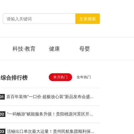
文章搜索
科技·教育
健康
母婴
综合排行榜
本月热门
全年热门
喜百年装饰“一口价·超极放心装”新品发布会盛大
01
举行
“一码畅游”赋能服务升级！贵阳桃源河景区开
02
启“刷脸秒入园”智慧游玩新模式
活鳗出口单次最大运量！贵州民航集团顺利保障
03