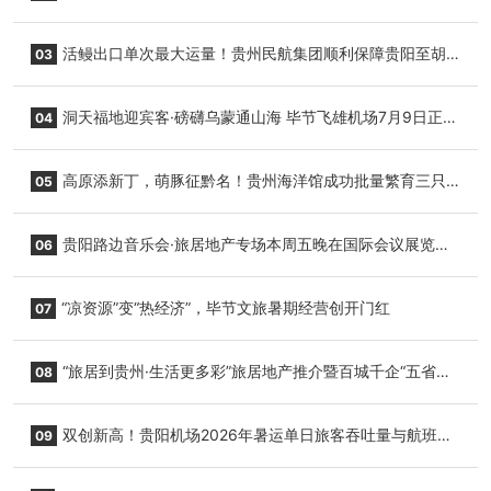
园”智慧游玩新模式
活鳗出口单次最大运量！贵州民航集团顺利保障贵阳至胡
03
志明国际生鲜货运任务
洞天福地迎宾客·磅礴乌蒙通山海 毕节飞雄机场7月9日正式
04
复航
高原添新丁，萌豚征黔名！贵州海洋馆成功批量繁育三只
05
小海豚，邀您为“高原宝宝”起名
贵阳路边音乐会·旅居地产专场本周五晚在国际会议展览中
06
心举行
“凉资源”变“热经济”，毕节文旅暑期经营创开门红
07
“旅居到贵州·生活更多彩”旅居地产推介暨百城千企“五省
08
+1”房地产联展联销活动在贵阳盛大启幕
双创新高！贵阳机场2026年暑运单日旅客吞吐量与航班起
09
降架次齐破纪录