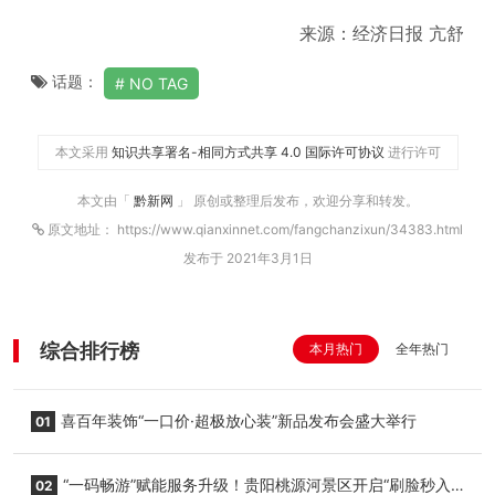
来源：经济日报 亢舒
话题：
NO TAG
本文采用
知识共享署名-相同方式共享 4.0 国际许可协议
进行许可
本文由「
黔新网
」 原创或整理后发布，欢迎分享和转发。
原文地址： https://www.qianxinnet.com/fangchanzixun/34383.html
发布于 2021年3月1日
综合排行榜
本月热门
全年热门
喜百年装饰“一口价·超极放心装”新品发布会盛大举行
01
“一码畅游”赋能服务升级！贵阳桃源河景区开启“刷脸秒入
02