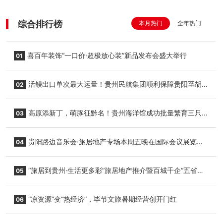
综合排行榜
本月热门
全年热门
喜百年装饰“一口价·超极放心装”新品发布会盛大举行
01
活鳗出口单次最大运量！贵州民航集团顺利保障贵阳至胡
02
志明国际生鲜货运任务
高原添新丁，萌豚征黔名！贵州海洋馆成功批量繁育三只
03
小海豚，邀您为“高原宝宝”起名
贵阳路边音乐会·旅居地产专场本周五晚在国际会议展览中
04
心举行
“旅居到贵州·生活更多彩”旅居地产推介暨百城千企“五省
05
+1”房地产联展联销活动在贵阳盛大启幕
“凉资源”变“热经济”，毕节文旅暑期经营创开门红
06