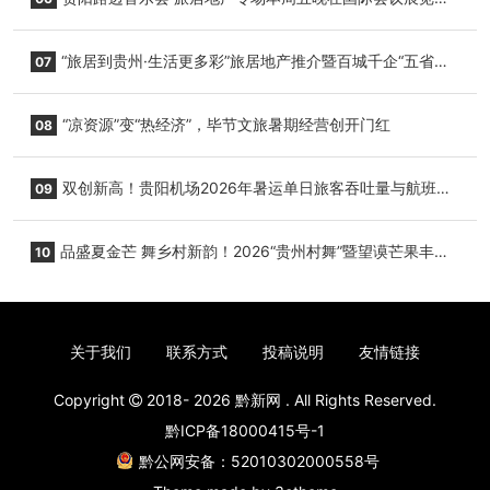
心举行
“旅居到贵州·生活更多彩”旅居地产推介暨百城千企“五省
07
+1”房地产联展联销活动在贵阳盛大启幕
“凉资源”变“热经济”，毕节文旅暑期经营创开门红
08
双创新高！贵阳机场2026年暑运单日旅客吞吐量与航班起
09
降架次齐破纪录
品盛夏金芒 舞乡村新韵！2026“贵州村舞”暨望谟芒果丰收
10
季促消费活动盛大启幕
关于我们
联系方式
投稿说明
友情链接
Copyright
2018- 2026
黔新网
. All Rights Reserved.
黔ICP备18000415号-1
黔公网安备：52010302000558号