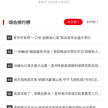
发布于 2020年11月25日
综合排行榜
本月热门
全年热门
喜百年装饰“一口价·超极放心装”新品发布会盛大举行
01
“一码畅游”赋能服务升级！贵阳桃源河景区开启“刷脸秒入
02
园”智慧游玩新模式
活鳗出口单次最大运量！贵州民航集团顺利保障贵阳至胡
03
志明国际生鲜货运任务
洞天福地迎宾客·磅礴乌蒙通山海 毕节飞雄机场7月9日正式
04
复航
高原添新丁，萌豚征黔名！贵州海洋馆成功批量繁育三只
05
小海豚，邀您为“高原宝宝”起名
贵阳路边音乐会·旅居地产专场本周五晚在国际会议展览中
06