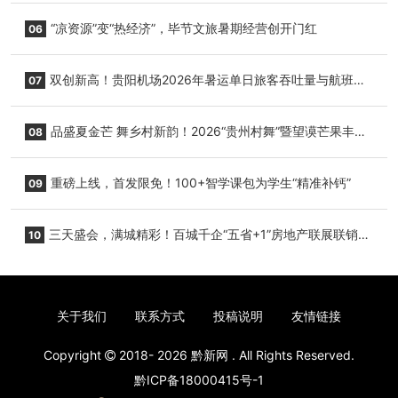
+1”房地产联展联销活动在贵阳盛大启幕
“凉资源”变“热经济”，毕节文旅暑期经营创开门红
06
双创新高！贵阳机场2026年暑运单日旅客吞吐量与航班起
07
降架次齐破纪录
品盛夏金芒 舞乡村新韵！2026“贵州村舞”暨望谟芒果丰收
08
季促消费活动盛大启幕
重磅上线，首发限免！100+智学课包为学生“精准补钙”
09
三天盛会，满城精彩！百城千企“五省+1”房地产联展联销活
10
动圆满收官
关于我们
联系方式
投稿说明
友情链接
Copyright
2018- 2026
黔新网
. All Rights Reserved.
黔ICP备18000415号-1