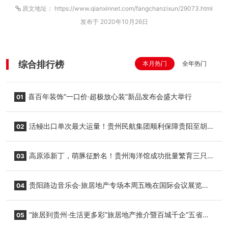
原文地址： https://www.qianxinnet.com/fangchanzixun/29073.html
发布于 2020年10月26日
综合排行榜
本月热门
全年热门
喜百年装饰“一口价·超极放心装”新品发布会盛大举行
01
活鳗出口单次最大运量！贵州民航集团顺利保障贵阳至胡
02
志明国际生鲜货运任务
高原添新丁，萌豚征黔名！贵州海洋馆成功批量繁育三只
03
小海豚，邀您为“高原宝宝”起名
贵阳路边音乐会·旅居地产专场本周五晚在国际会议展览中
04
心举行
“旅居到贵州·生活更多彩”旅居地产推介暨百城千企“五省
05