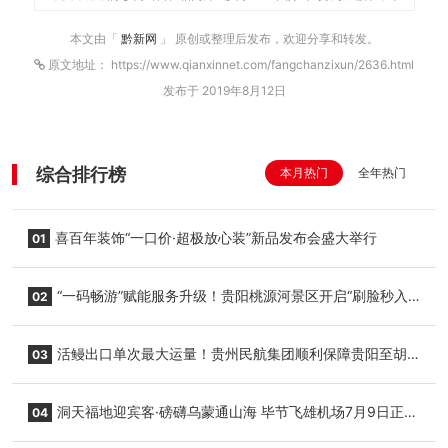
本文由「
黔新网
」 原创或整理后发布，欢迎分享和转发。
原文地址： https://www.qianxinnet.com/fangchanzixun/2636.html
发布于 2019年8月12日
综合排行榜
本月热门
全年热门
喜百年装饰“一口价·超极放心装”新品发布会盛大举行
01
“一码畅游”赋能服务升级！贵阳桃源河景区开启“刷脸秒入
02
园”智慧游玩新模式
活鳗出口单次最大运量！贵州民航集团顺利保障贵阳至胡
03
志明国际生鲜货运任务
洞天福地迎宾客·磅礴乌蒙通山海 毕节飞雄机场7月9日正式
04