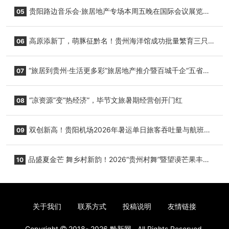
复航
贵阳路边音乐会·旅居地产专场本周五晚在国际会议展览中
05
心举行
高原添新丁，萌豚征黔名！贵州海洋馆成功批量繁育三只
06
小海豚，邀您为“高原宝宝”起名
“旅居到贵州·生活更多彩”旅居地产推介暨百城千企“五省
07
+1”房地产联展联销活动在贵阳盛大启幕
“凉资源”变“热经济”，毕节文旅暑期经营创开门红
08
双创新高！贵阳机场2026年暑运单日旅客吞吐量与航班起
09
降架次齐破纪录
品盛夏金芒 舞乡村新韵！2026“贵州村舞”暨望谟芒果丰收
10
季促消费活动盛大启幕
关于我们
联系方式
投稿说明
友情链接
Copyright
2018- 2026
黔新网
. All Rights Reserved.