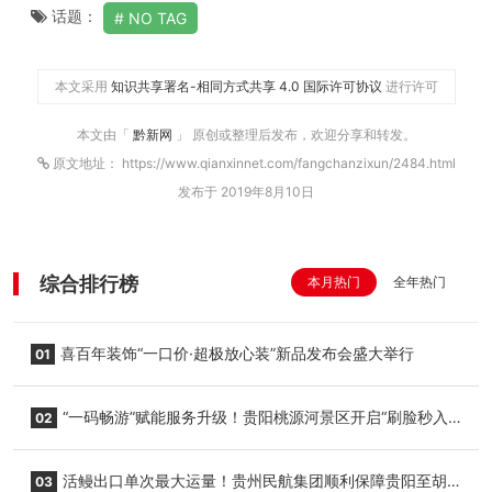
话题：
NO TAG
本文采用
知识共享署名-相同方式共享 4.0 国际许可协议
进行许可
本文由「
黔新网
」 原创或整理后发布，欢迎分享和转发。
原文地址： https://www.qianxinnet.com/fangchanzixun/2484.html
发布于 2019年8月10日
综合排行榜
本月热门
全年热门
喜百年装饰“一口价·超极放心装”新品发布会盛大举行
01
“一码畅游”赋能服务升级！贵阳桃源河景区开启“刷脸秒入
02
园”智慧游玩新模式
活鳗出口单次最大运量！贵州民航集团顺利保障贵阳至胡
03