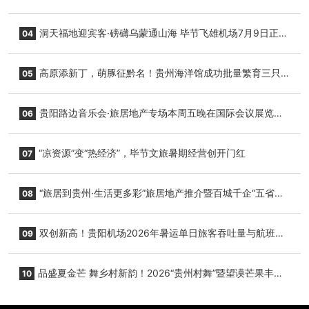
志明国际生鲜货运任务
洞天福地迎宾客·磅礴乌蒙通山海 毕节飞雄机场7月9日正式
04
复航
高原添新丁，萌豚征黔名！贵州海洋馆成功批量繁育三只
05
小海豚，邀您为“高原宝宝”起名
贵阳路边音乐会·旅居地产专场本周五晚在国际会议展览中
06
心举行
“凉资源”变“热经济”，毕节文旅暑期经营创开门红
07
“旅居到贵州·生活更多彩”旅居地产推介暨百城千企“五省
08
+1”房地产联展联销活动在贵阳盛大启幕
双创新高！贵阳机场2026年暑运单日旅客吞吐量与航班起
09
降架次齐破纪录
品盛夏金芒 舞乡村新韵！2026“贵州村舞”暨望谟芒果丰收
10
季促消费活动盛大启幕