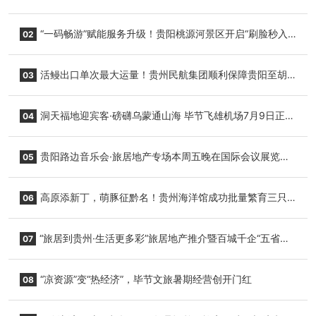
“一码畅游”赋能服务升级！贵阳桃源河景区开启“刷脸秒入
02
园”智慧游玩新模式
活鳗出口单次最大运量！贵州民航集团顺利保障贵阳至胡
03
志明国际生鲜货运任务
洞天福地迎宾客·磅礴乌蒙通山海 毕节飞雄机场7月9日正式
04
复航
贵阳路边音乐会·旅居地产专场本周五晚在国际会议展览中
05
心举行
高原添新丁，萌豚征黔名！贵州海洋馆成功批量繁育三只
06
小海豚，邀您为“高原宝宝”起名
“旅居到贵州·生活更多彩”旅居地产推介暨百城千企“五省
07
+1”房地产联展联销活动在贵阳盛大启幕
“凉资源”变“热经济”，毕节文旅暑期经营创开门红
08