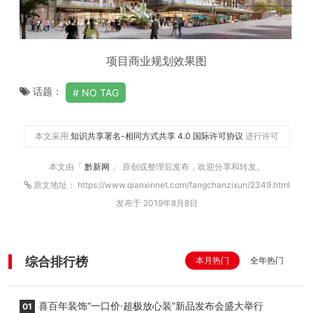
项目商业规划效果图
话题：
NO TAG
本文采用
知识共享署名-相同方式共享 4.0 国际许可协议
进行许可
本文由「
黔新网
」 原创或整理后发布，欢迎分享和转发。
原文地址： https://www.qianxinnet.com/fangchanzixun/2349.html
发布于 2019年8月8日
综合排行榜
本月热门
全年热门
喜百年装饰“一口价·超极放心装”新品发布会盛大举行
01