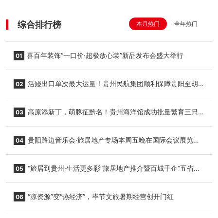
综合排行榜
本月热门
全年热门
喜百年装饰“一口价·超极放心装”新品发布会盛大举行
01
活鳗出口单次最大运量！贵州民航集团顺利保障贵阳至胡
02
志明国际生鲜货运任务
高原添新丁，萌豚征黔名！贵州海洋馆成功批量繁育三只
03
小海豚，邀您为“高原宝宝”起名
贵阳路边音乐会·旅居地产专场本周五晚在国际会议展览中
04
心举行
“旅居到贵州·生活更多彩”旅居地产推介暨百城千企“五省
05
+1”房地产联展联销活动在贵阳盛大启幕
“凉资源”变“热经济”，毕节文旅暑期经营创开门红
06