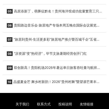
复航
高原添新丁，萌豚征黔名！贵州海洋馆成功批量繁育三只
05
小海豚，邀您为“高原宝宝”起名
贵阳路边音乐会·旅居地产专场本周五晚在国际会议展览中
06
心举行
“旅居到贵州·生活更多彩”旅居地产推介暨百城千企“五省
07
+1”房地产联展联销活动在贵阳盛大启幕
“凉资源”变“热经济”，毕节文旅暑期经营创开门红
08
双创新高！贵阳机场2026年暑运单日旅客吞吐量与航班起
09
降架次齐破纪录
品盛夏金芒 舞乡村新韵！2026“贵州村舞”暨望谟芒果丰收
10
季促消费活动盛大启幕
关于我们
联系方式
投稿说明
友情链接