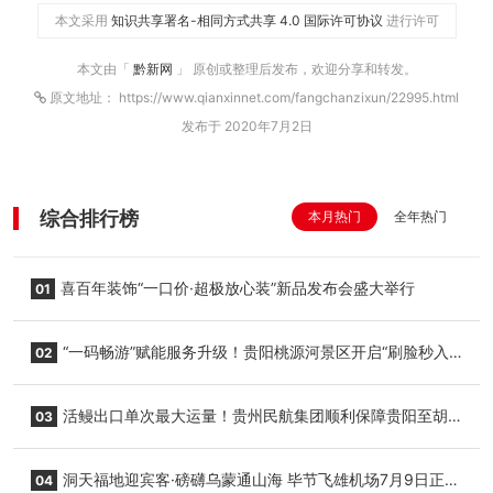
本文采用
知识共享署名-相同方式共享 4.0 国际许可协议
进行许可
本文由「
黔新网
」 原创或整理后发布，欢迎分享和转发。
原文地址： https://www.qianxinnet.com/fangchanzixun/22995.html
发布于 2020年7月2日
综合排行榜
本月热门
全年热门
喜百年装饰“一口价·超极放心装”新品发布会盛大举行
01
“一码畅游”赋能服务升级！贵阳桃源河景区开启“刷脸秒入
02
园”智慧游玩新模式
活鳗出口单次最大运量！贵州民航集团顺利保障贵阳至胡
03
志明国际生鲜货运任务
洞天福地迎宾客·磅礴乌蒙通山海 毕节飞雄机场7月9日正式
04