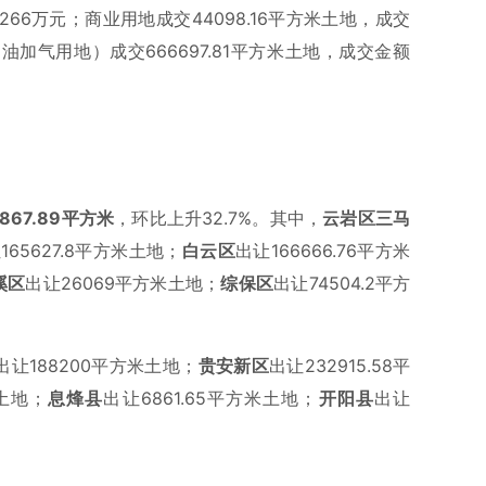
1.4266万元；商业用地成交44098.16平方米土地，成交
油加气用地）成交666697.81平方米土地，成交金额
5867.89平方米
，环比上升32.7%。其中，
云岩区三马
165627.8平方米土地；
白云区
出让166666.76平方米
溪区
出让26069平方米土地；
综保区
出让74504.2平方
出让188200平方米土地；
贵安新区
出让232915.58平
米土地；
息烽县
出让6861.65平方米土地；
开阳县
出让