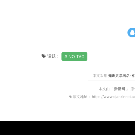
话题：
NO TAG
本文采用
知识共享署名-相
本文由「
黔新网
」 
原文地址： https://www.qianxinnet.