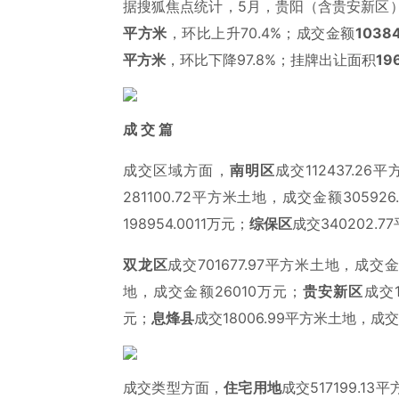
据搜狐焦点统计，5月，贵阳（含贵安新区
平方米
，环比上升70.4%；成交金额
1038
平方米
，环比下降97.8%；挂牌出让面积
19
成 交 篇
成交区域方面，
南明区
成交112437.26
281100.72平方米土地，成交金额305926
198954.0011万元；
综保区
成交340202.
双龙区
成交701677.97平方米土地，成交金额
地，成交金额26010万元；
贵安新区
成交1
元；
息烽县
成交18006.99平方米土地，成
成交类型方面，
住宅用地
成交517199.1