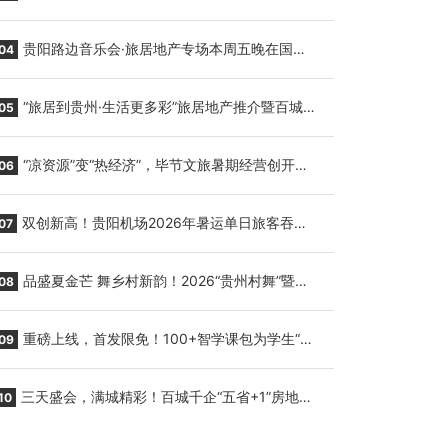
繁育三只小海豚，邀您为“高原宝宝”起名
贵阳路边音乐会·旅居地产专场本周五晚在国际
04
会议展览中心举行
“旅居到贵州·生活更多彩”旅居地产推介暨百城千
05
企“五省+1”房地产联展联销活动在贵阳盛大启幕
“凉资源”变“热经济”，毕节文旅暑期经营创开门
06
红
双创新高！贵阳机场2026年暑运单日旅客吞吐
07
量与航班起降架次齐破纪录
品盛夏金芒 舞乡村新韵！2026“贵州村舞”暨望
08
谟芒果丰收季促消费活动盛大启幕
重磅上线，首发限免！100+智学课包为学生“精
09
准补钙”
三天盛会，满城精彩！百城千企“五省+1”房地产
10
联展联销活动圆满收官