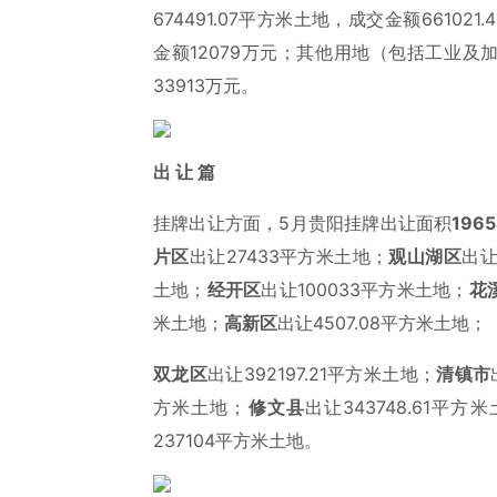
674491.07平方米土地，成交金额66102
金额12079万元；其他用地（包括工业及加
33913万元。
出 让 篇
挂牌出让方面，5月贵阳挂牌出让面积
196
片区
出让27433平方米土地；
观山湖区
出让
土地；
经开区
出让100033平方米土地；
花
米土地；
高新区
出让4507.08平方米土地；
双龙区
出让392197.21平方米土地；
清镇市
方米土地；
修文县
出让343748.61平方
237104平方米土地。