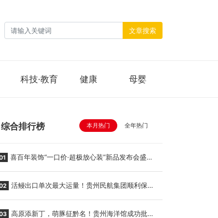
文章搜索
科技·教育
健康
母婴
综合排行榜
本月热门
全年热门
喜百年装饰“一口价·超极放心装”新品发布会盛大
01
举行
活鳗出口单次最大运量！贵州民航集团顺利保障
02
贵阳至胡志明国际生鲜货运任务
高原添新丁，萌豚征黔名！贵州海洋馆成功批量
03