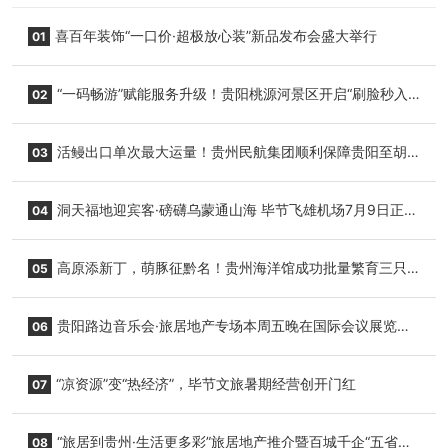
喜百年装饰“一口价·超极放心装”新品发布会盛大举行
01
“一码畅游”赋能服务升级！贵阳桃源河景区开启“刷脸秒入
02
园”智慧游玩新模式
活鳗出口单次最大运量！贵州民航集团顺利保障贵阳至胡
03
志明国际生鲜货运任务
洞天福地迎宾客·磅礴乌蒙通山海 毕节飞雄机场7月9日正式
04
复航
高原添新丁，萌豚征黔名！贵州海洋馆成功批量繁育三只
05
小海豚，邀您为“高原宝宝”起名
贵阳路边音乐会·旅居地产专场本周五晚在国际会议展览中
06
心举行
“凉资源”变“热经济”，毕节文旅暑期经营创开门红
07
“旅居到贵州·生活更多彩”旅居地产推介暨百城千企“五省
08