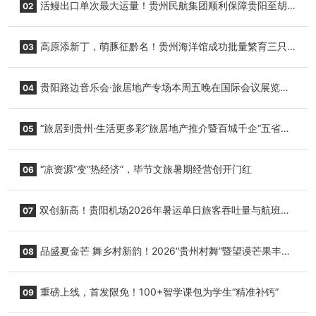
活鳗出口单次最大运量！贵州民航集团顺利保障贵阳至胡
02
志明国际生鲜货运任务
高原添新丁，萌豚征黔名！贵州海洋馆成功批量繁育三只
03
小海豚，邀您为“高原宝宝”起名
贵阳路边音乐会·旅居地产专场本周五晚在国际会议展览中
04
心举行
“旅居到贵州·生活更多彩”旅居地产推介暨百城千企“五省
05
+1”房地产联展联销活动在贵阳盛大启幕
“凉资源”变“热经济”，毕节文旅暑期经营创开门红
06
双创新高！贵阳机场2026年暑运单日旅客吞吐量与航班起
07
降架次齐破纪录
品盛夏金芒 舞乡村新韵！2026“贵州村舞”暨望谟芒果丰收
08
季促消费活动盛大启幕
重磅上线，首发限免！100+智学课包为学生“精准补钙”
09