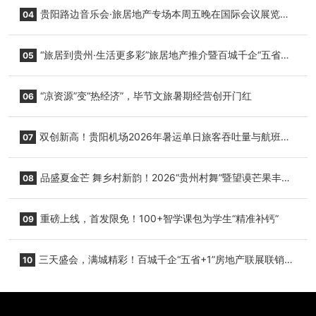
小海豚，邀您为“高原宝宝”起名
贵阳路边音乐会·旅居地产专场本周五晚在国际会议展览中
04
心举行
“旅居到贵州·生活更多彩”旅居地产推介暨百城千企“五省
05
+1”房地产联展联销活动在贵阳盛大启幕
“凉资源”变“热经济”，毕节文旅暑期经营创开门红
06
双创新高！贵阳机场2026年暑运单日旅客吞吐量与航班起
07
降架次齐破纪录
品盛夏金芒 舞乡村新韵！2026“贵州村舞”暨望谟芒果丰收
08
季促消费活动盛大启幕
重磅上线，首发限免！100+智学课包为学生“精准补钙”
09
三天盛会，满城精彩！百城千企“五省+1”房地产联展联销活
10
动圆满收官