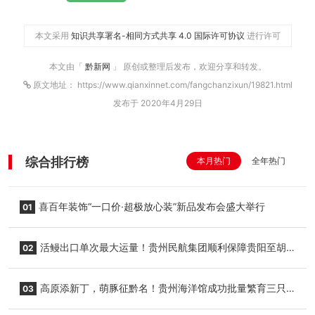
本文采用
知识共享署名-相同方式共享 4.0 国际许可协议
进行许可
本文由「
黔新网
」 原创或整理后发布，欢迎分享和转发。
原文地址： https://www.qianxinnet.com/fangchanzixun/19821.html
发布于 2020年4月29日
综合排行榜
本月热门
全年热门
喜百年装饰“一口价·超极放心装”新品发布会盛大举行
01
活鳗出口单次最大运量！贵州民航集团顺利保障贵阳至胡
02
志明国际生鲜货运任务
高原添新丁，萌豚征黔名！贵州海洋馆成功批量繁育三只
03