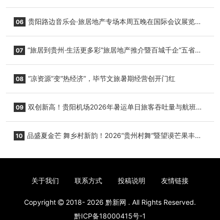
小海豚，邀您为“高原宝宝”起名
贵阳路边音乐会·旅居地产专场本周五晚在国际会议展览中
06
心举行
“旅居到贵州·生活更多彩”旅居地产推介暨百城千企“五省
07
+1”房地产联展联销活动在贵阳盛大启幕
“凉资源”变“热经济”，毕节文旅暑期经营创开门红
08
双创新高！贵阳机场2026年暑运单日旅客吞吐量与航班起
09
降架次齐破纪录
品盛夏金芒 舞乡村新韵！2026“贵州村舞”暨望谟芒果丰收
10
季促消费活动盛大启幕
关于我们
联系方式
投稿说明
友情链接
Copyright
2018- 2026
黔新网
. All Rights Reserved.
黔ICP备18000415号-1