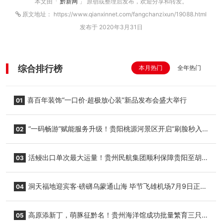
本文由「
黔新网
」 原创或整理后发布，欢迎分享和转发。
原文地址： https://www.qianxinnet.com/fangchanzixun/19088.html
发布于 2020年3月31日
综合排行榜
本月热门
全年热门
喜百年装饰“一口价·超极放心装”新品发布会盛大举行
01
“一码畅游”赋能服务升级！贵阳桃源河景区开启“刷脸秒入
02
园”智慧游玩新模式
活鳗出口单次最大运量！贵州民航集团顺利保障贵阳至胡
03
志明国际生鲜货运任务
洞天福地迎宾客·磅礴乌蒙通山海 毕节飞雄机场7月9日正式
04
复航
高原添新丁，萌豚征黔名！贵州海洋馆成功批量繁育三只
05