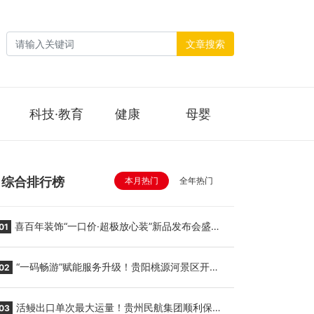
文章搜索
科技·教育
健康
母婴
综合排行榜
本月热门
全年热门
喜百年装饰“一口价·超极放心装”新品发布会盛大
01
举行
“一码畅游”赋能服务升级！贵阳桃源河景区开
02
启“刷脸秒入园”智慧游玩新模式
活鳗出口单次最大运量！贵州民航集团顺利保障
03