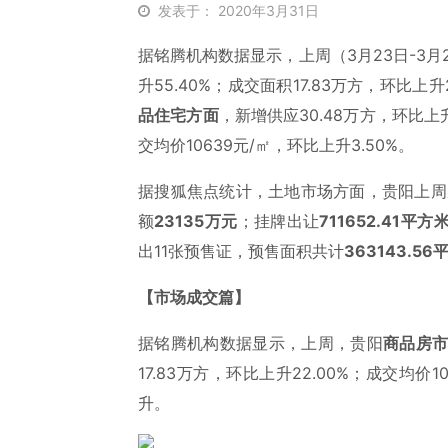
发表于： 2020年3月31日
据铭腾机构数据显示，上周（3月23日-3月
升55.40%；成交面积17.83万方，环比上升
品住宅方面
，新增供应30.48万方，环比上升5
交均价10639元/㎡，环比上升3.50%。
据搜狐焦点统计，土地市场方面，贵阳上周
额
23135万元
；挂牌出让
711652.41
平方
出11张预售证，预售面积共计
363143.56
【市场成交篇】
据铭腾机构数据显示，上周，贵阳
商品房
17.83万方，环比上升22.00%；成交均价
升。