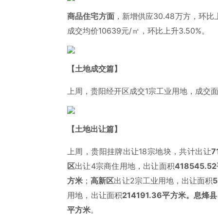
商品住宅方面
，新增供应30.48万方，环比上
成交均价10639元/㎡，环比上升3.50%。
【土地成交篇】
上周，贵阳经开区成交1宗工业用地，成交
【土地出让篇】
上周，贵阳挂牌出让18宗地块，共计出让
7
区
出让4宗商住用地，出让面积
418545.52
方米
；
高新区
出让2宗工业用地，出让面积
5
用地，出让面积
214191.36
平方米。息烽县
平方米
。