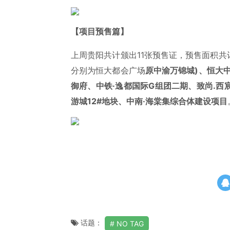
【项目预售篇】
上周贵阳共计颁出11张预售证，预售面积共
分别为恒大都会广场
原中渝万锦城)、恒大
御府、中铁·逸都国际G组团二期、致尚.
游城12#地块、中南·海棠集综合体建设项目
话题：
NO TAG