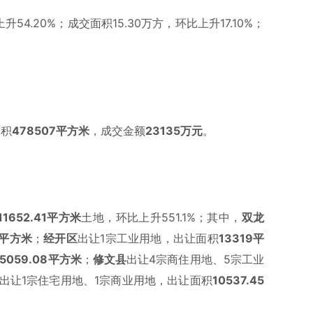
升54.20%；成交面积15.30万方，环比上升17.10%；
面积
478507
平方米
，成交金额
23135万元
。
11652.41
平方米
土地，环比上升551.1%；其中，
双龙
平方米
；
经开区
出让1宗工业用地，出让面积
13319平
5059.08
平方米
；
修文县
出让4宗商住用地、5宗工业
出让1宗住宅用地、1宗商业用地，出让面积
10537.45