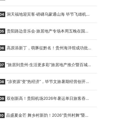
贵阳至胡志明国际生鲜货运任务
洞天福地迎宾客·磅礴乌蒙通山海 毕节飞雄机场
04
7月9日正式复航
贵阳路边音乐会·旅居地产专场本周五晚在国际
05
会议展览中心举行
高原添新丁，萌豚征黔名！贵州海洋馆成功批量
06
繁育三只小海豚，邀您为“高原宝宝”起名
“旅居到贵州·生活更多彩”旅居地产推介暨百城千
07
企“五省+1”房地产联展联销活动在贵阳盛大启幕
“凉资源”变“热经济”，毕节文旅暑期经营创开门
08
红
双创新高！贵阳机场2026年暑运单日旅客吞吐
09
量与航班起降架次齐破纪录
品盛夏金芒 舞乡村新韵！2026“贵州村舞”暨望
10
谟芒果丰收季促消费活动盛大启幕