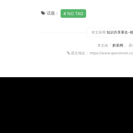
话题：
NO TAG
本文采用
知识共享署名-相
本文由「
黔新网
」 
原文地址： https://www.qianxinnet.c