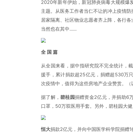
2020年新年伊始，新冠肺炎病毒大规模
主题。从医务工作者当仁不让的冲上疫情防
居家隔离、社区物业志愿者齐上阵，各行各
当然也在其中......
全 国 篇
从全国来看，据中指研究院不完全统计，截至
援手，累计捐款超25亿元，捐赠超530万
次疫情中，值得为这些房地产企业赞赏。（
据了解，
碧桂园
捐赠资金2亿元，并捐助6万
口罩，50万双医用手套。另外，碧桂园大健
恒大
捐款2亿元，并向中国医学科学院捐赠1