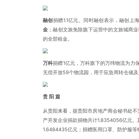
融创
捐赠1.1亿元。同时融创表示，融创上海
金
；融创文旅免除旗下运营中的文旅城商业项目
的全部租金。
万科
捐赠1亿元，万科旗下的万纬物流为力
无偿开放59个物流园，用于应急周转仓储
贵 阳 篇
从贵阳来看，据贵阳市房地产商会秘书处不完
产开发企业捐款捐物共计1.8354056亿
1.6484435亿元；捐赠医用口罩、防护服等物