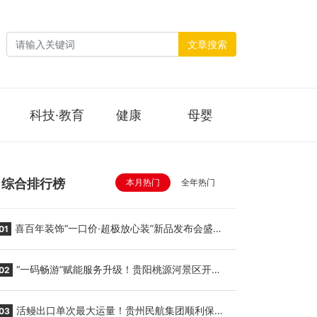
文章搜索
科技·教育
健康
母婴
综合排行榜
本月热门
全年热门
喜百年装饰“一口价·超极放心装”新品发布会盛大
01
举行
“一码畅游”赋能服务升级！贵阳桃源河景区开
02
启“刷脸秒入园”智慧游玩新模式
活鳗出口单次最大运量！贵州民航集团顺利保障
03