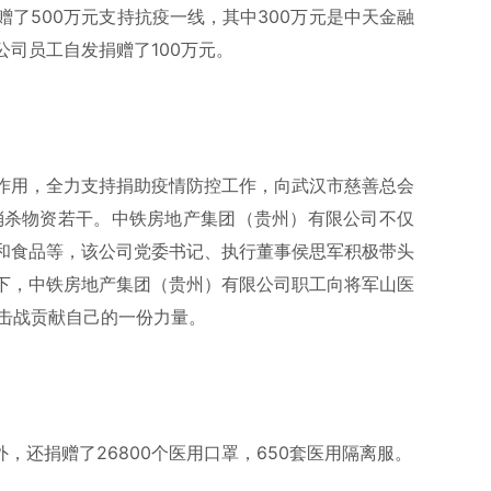
赠了500万元支持抗疫一线，其中300万元是中天金融
司员工自发捐赠了100万元。
作用，全力支持捐助疫情防控工作，向武汉市慈善总会
毒消杀物资若干。中铁房地产集团（贵州）有限公司不仅
和食品等，该公司党委书记、执行董事侯思军积极带头
下，中铁房地产集团（贵州）有限公司职工向将军山医
阻击战贡献自己的一份力量。
外，还捐赠了26800个医用口罩，650套医用隔离服。