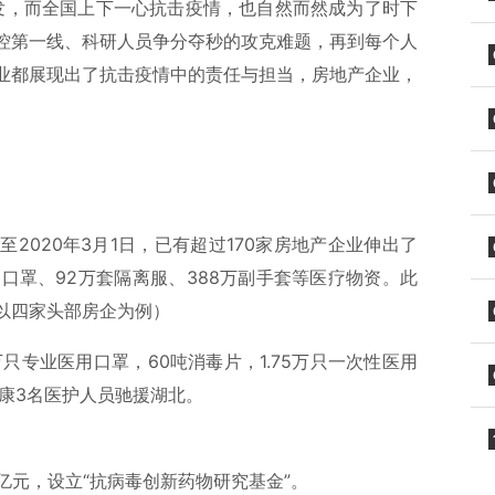
爆发，而全国上下一心抗击疫情，也自然而然成为了时下
控第一线、科研人员争分夺秒的攻克难题，再到每个人
业都展现出了抗击疫情中的责任与担当，房地产企业，
2020年3月1日，已有超过170家房地产企业伸出了
只口罩、92万套隔离服、388万副手套等医疗物资。此
以四家头部房企为例）
只专业医用口罩，60吨消毒片，1.75万只一次性医用
康3名医护人员驰援湖北。
亿元，设立“抗病毒创新药物研究基金”。