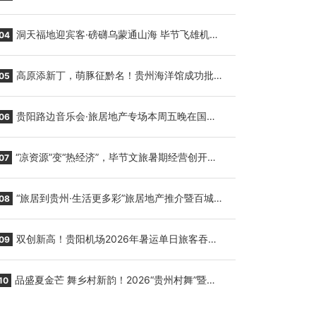
贵阳至胡志明国际生鲜货运任务
洞天福地迎宾客·磅礴乌蒙通山海 毕节飞雄机场
04
7月9日正式复航
高原添新丁，萌豚征黔名！贵州海洋馆成功批量
05
繁育三只小海豚，邀您为“高原宝宝”起名
贵阳路边音乐会·旅居地产专场本周五晚在国际
06
会议展览中心举行
“凉资源”变“热经济”，毕节文旅暑期经营创开门
07
红
“旅居到贵州·生活更多彩”旅居地产推介暨百城千
08
企“五省+1”房地产联展联销活动在贵阳盛大启幕
双创新高！贵阳机场2026年暑运单日旅客吞吐
09
量与航班起降架次齐破纪录
品盛夏金芒 舞乡村新韵！2026“贵州村舞”暨望
10
谟芒果丰收季促消费活动盛大启幕