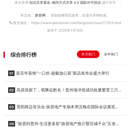
本文采用
知识共享署名-相同方式共享 4.0 国际许可协议
进行许可
本文由「
黔新网
」 原创或整理后发布，欢迎分享和转发。
原文地址： https://www.qianxinnet.com/fangchanzixun/17203.html
发布于 2020年1月16日
综合排行榜
本月热门
全年热门
喜百年装饰“一口价·超极放心装”新品发布会盛大举行
01
高原添新丁，萌豚征黔名！贵州海洋馆成功批量繁育三只
02
小海豚，邀您为“高原宝宝”起名
贵阳路边音乐会·旅居地产专场本周五晚在国际会议展览中
03
心举行
“旅居到贵州·生活更多彩”旅居地产推介暨百城千企“五省
04