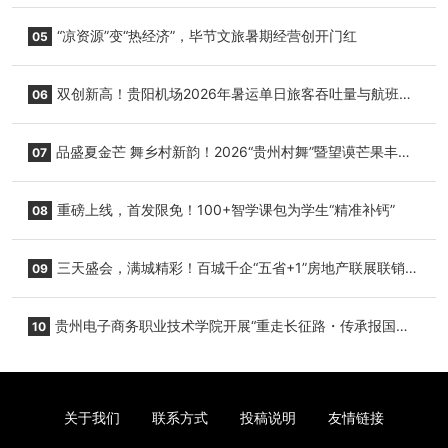
+1”房地产联展联销活动在贵阳盛大启幕
“凉资源”变“热经济”，毕节文旅暑期经营创开门红
05
双创新高！贵阳机场2026年暑运单日旅客吞吐量与航班起
06
降架次齐破纪录
品盛夏金芒 舞乡村新韵！2026“贵州村舞”暨望谟芒果丰收
07
季促消费活动盛大启幕
重磅上线，首发限免！100+智学课包为学生“精准补钙”
08
三天盛会，满城精彩！百城千企“五省+1”房地产联展联销活
09
动圆满收官
贵州电子商务职业技术学院开展“重走长征路・传承报国
10
志”红色研学实践活动
关于我们
联系方式
投稿说明
友情链接