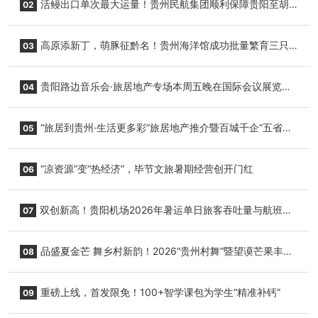
活鳗出口单次最大运量！贵州民航集团顺利保障贵阳至胡
02
志明国际生鲜货运任务
高原添新丁，萌豚征黔名！贵州海洋馆成功批量繁育三只
03
小海豚，邀您为“高原宝宝”起名
贵阳路边音乐会·旅居地产专场本周五晚在国际会议展览中
04
心举行
“旅居到贵州·生活更多彩”旅居地产推介暨百城千企“五省
05
+1”房地产联展联销活动在贵阳盛大启幕
“凉资源”变“热经济”，毕节文旅暑期经营创开门红
06
双创新高！贵阳机场2026年暑运单日旅客吞吐量与航班起
07
降架次齐破纪录
品盛夏金芒 舞乡村新韵！2026“贵州村舞”暨望谟芒果丰收
08
季促消费活动盛大启幕
重磅上线，首发限免！100+智学课包为学生“精准补钙”
09