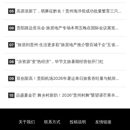
复航
高原添新丁，萌豚征黔名！贵州海洋馆成功批量繁育三只
05
小海豚，邀您为“高原宝宝”起名
贵阳路边音乐会·旅居地产专场本周五晚在国际会议展览中
06
心举行
“旅居到贵州·生活更多彩”旅居地产推介暨百城千企“五省
07
+1”房地产联展联销活动在贵阳盛大启幕
“凉资源”变“热经济”，毕节文旅暑期经营创开门红
08
双创新高！贵阳机场2026年暑运单日旅客吞吐量与航班起
09
降架次齐破纪录
品盛夏金芒 舞乡村新韵！2026“贵州村舞”暨望谟芒果丰收
10
季促消费活动盛大启幕
关于我们
联系方式
投稿说明
友情链接