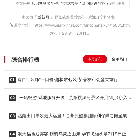
本文采用
知识共享署名-相同方式共享 4.0 国际许可协议
进行许可
本文由「
黔新网
」 原创或整理后发布，欢迎分享和转发。
原文地址： https://www.qianxinnet.com/fangchanzixun/15035.html
发布于 2019年12月11日
综合排行榜
本月热门
全年热门
喜百年装饰“一口价·超极放心装”新品发布会盛大举行
01
“一码畅游”赋能服务升级！贵阳桃源河景区开启“刷脸秒入
02
园”智慧游玩新模式
活鳗出口单次最大运量！贵州民航集团顺利保障贵阳至胡
03
志明国际生鲜货运任务
洞天福地迎宾客·磅礴乌蒙通山海 毕节飞雄机场7月9日正式
04