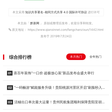
本文采用
知识共享署名-相同方式共享 4.0 国际许可协议
进行许可
本文由「
黔新网
」 原创或整理后发布，欢迎分享和转发。
原文地址： https://www.qianxinnet.com/fangchanzixun/1442.html
发布于 2019年7月24日
综合排行榜
本月热门
全年热门
喜百年装饰“一口价·超极放心装”新品发布会盛大举行
01
“一码畅游”赋能服务升级！贵阳桃源河景区开启“刷脸秒入
02
园”智慧游玩新模式
活鳗出口单次最大运量！贵州民航集团顺利保障贵阳至胡
03