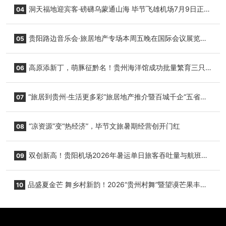
志明国际生鲜货运任务
洞天福地迎宾客·磅礴乌蒙通山海 毕节飞雄机场7月9日正式
04
复航
贵阳路边音乐会·旅居地产专场本周五晚在国际会议展览中
05
心举行
高原添新丁，萌豚征黔名！贵州海洋馆成功批量繁育三只
06
小海豚，邀您为“高原宝宝”起名
“旅居到贵州·生活更多彩”旅居地产推介暨百城千企“五省
07
+1”房地产联展联销活动在贵阳盛大启幕
“凉资源”变“热经济”，毕节文旅暑期经营创开门红
08
双创新高！贵阳机场2026年暑运单日旅客吞吐量与航班起
09
降架次齐破纪录
品盛夏金芒 舞乡村新韵！2026“贵州村舞”暨望谟芒果丰收
10
季促消费活动盛大启幕