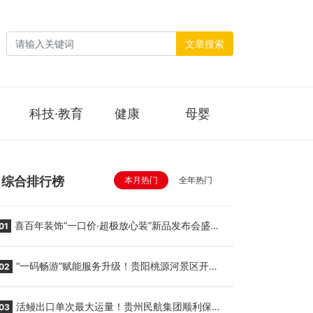
文章搜索
科技·教育
健康
母婴
综合排行榜
本月热门
全年热门
喜百年装饰“一口价·超极放心装”新品发布会盛大
01
举行
“一码畅游”赋能服务升级！贵阳桃源河景区开
02
启“刷脸秒入园”智慧游玩新模式
活鳗出口单次最大运量！贵州民航集团顺利保障
03