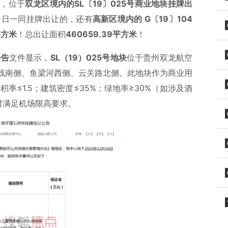
悉，位于
双龙区境内的SL〔19〕025号商业地块挂牌出
今日一同挂牌出让的，还有
高新区境内的 G〔19〕104
平方米
！总出让面积
460659.39平方米
！
公告
文件显示，
SL（19）025号地块
位于贵州双龙航空
线南侧、鱼梁河西侧、云关路北侧。此地块作为商业用
积率≤1.5；建筑密度≤35%；绿地率≥30%（如涉及酒
同时满足机场限高要求。