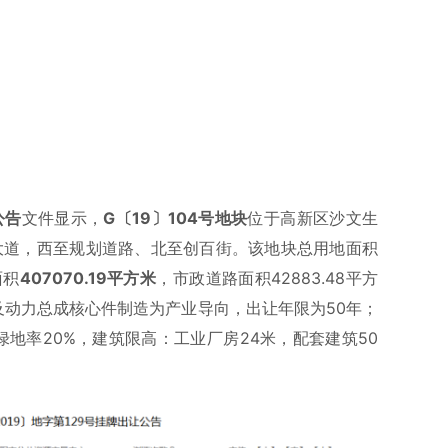
公告
文件显示，
G〔19〕104号地块
位于高新区沙文生
大道，西至规划道路、北至创百街。该地块总用地面积
面积
407070.19平方米
，市政道路面积42883.48平方
及动力总成核心件制造为产业导向，出让年限为50年；
0%，绿地率20%，建筑限高：工业厂房24米，配套建筑50