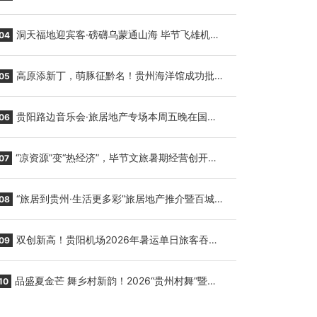
贵阳至胡志明国际生鲜货运任务
洞天福地迎宾客·磅礴乌蒙通山海 毕节飞雄机场
04
7月9日正式复航
高原添新丁，萌豚征黔名！贵州海洋馆成功批量
05
繁育三只小海豚，邀您为“高原宝宝”起名
贵阳路边音乐会·旅居地产专场本周五晚在国际
06
会议展览中心举行
“凉资源”变“热经济”，毕节文旅暑期经营创开门
07
红
“旅居到贵州·生活更多彩”旅居地产推介暨百城千
08
企“五省+1”房地产联展联销活动在贵阳盛大启幕
双创新高！贵阳机场2026年暑运单日旅客吞吐
09
量与航班起降架次齐破纪录
品盛夏金芒 舞乡村新韵！2026“贵州村舞”暨望
10
谟芒果丰收季促消费活动盛大启幕