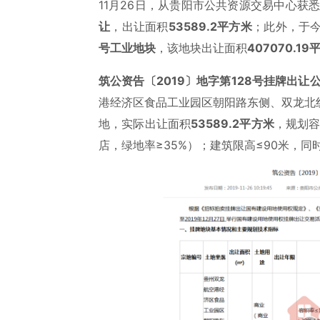
11月26日，从贵阳市公共资源交易中心获
让
，出让面积
53589.2平方米
；此外，于
号工业地块
，该地块出让面积
407070.19
筑公资告〔2019〕地字第128号挂牌出让
港经济区食品工业园区朝阳路东侧、双龙北
地，实际出让面积
53589.2平方米
，规划容
店，绿地率≥35%）；建筑限高≤90米，