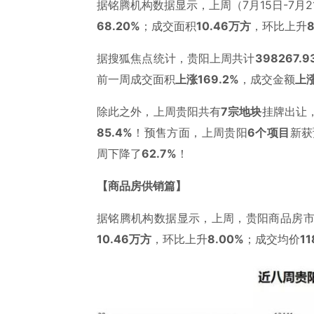
据铭腾机构数据显示，上周（7月15日-7月
68.20%
；成交面积
10.46万方
，环比上升
据搜狐焦点统计，贵阳上周共计
398267.9
前一周成交面积
上涨169.2%
，成交金额
上涨
除此之外，上周贵阳共有
7宗地块
挂牌出让
85.4%
！预售方面，上周贵阳
6个项目
新获
周下降了
62.7%
！
【商品房供销篇】
据铭腾机构数据显示，上周，贵阳商品房
10.46万方
，环比上升
8.00%
；成交均价
1