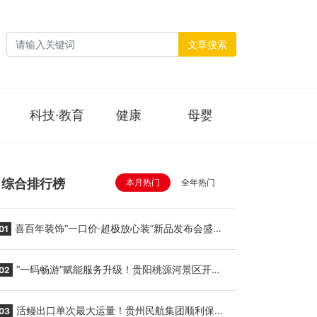
文章搜索
科技·教育
健康
母婴
综合排行榜
本月热门
全年热门
喜百年装饰“一口价·超极放心装”新品发布会盛大
01
举行
“一码畅游”赋能服务升级！贵阳桃源河景区开
02
启“刷脸秒入园”智慧游玩新模式
活鳗出口单次最大运量！贵州民航集团顺利保障
03