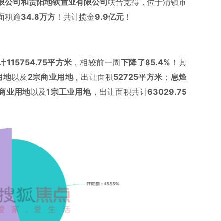
限公司和贵阳地铁置业有限公司
联合竞得，位于清镇市
面积逾
34.8万方
！共计揽金
9.9亿元
！
计
115754.75
平方米
，相较前一周
下降了85.4%
！其
用地
以及
2宗商业用地
，出让面积
52725平方米
；
息烽
宗商业用地
以及
1宗工业用地
，出让面积共计
63029.75