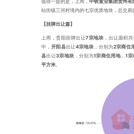
值得一提的是，上周，
中铁置业集团贵州有
站街镇三河村境内的七宗优质地块，总交易
【挂牌出让篇】
上周，贵阳挂牌出让
7宗地块
，出让面积共
中，
开阳县
出让
4宗地块
，分别为
2宗商住
县
出让
3宗地块
，分别为
1宗商住用地
，
1
平方米
。