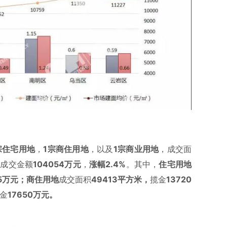
宗住宅用地
，
1宗商住用地
，以及
1宗商业用地
，成交面
，成交金额
104054万元
，
涨幅2.4%
。其中，
住宅用地
45万元；商住用地
成交面积
49413
平方米，
揽金
13720
金
17650
万元。