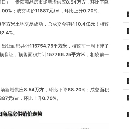
21日），贵阳商品房市场新增供应
8.54万方
，环比下降
8.00%
；成交均价
11887元/㎡
，环比上升
0.70%
。
3
平方米
土地交易成功，总成交金额约
10.4亿元
！相较
2.4%
。
，出让面积共计
115754.75
平方米
，相较前一周
下降了
预售证，预售面积共计
157766.25
平方米
，相较前一
市场新增供应
8.54万方
，环比下降
68.20%
；成交面积
1887元/㎡
，环比上升
0.70%
。