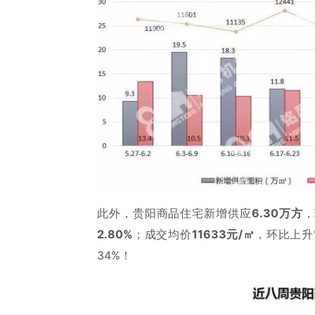
此外，贵阳商品住宅新增供应
6.30万方
，
2.80%
；成交均价
11633元/㎡
，环比上升
34%！