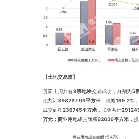
【土地交易篇】
贵阳上周共有
8宗地块
交易成功，分别为
5
积共计
398267.93平方米
，涨幅
169.2%
成交面积
236745平方米
，揽金共计
2912
万元；商业用地
成交面积
62026平方米，
揽