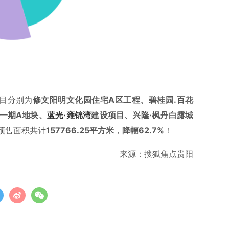
目分别为
修文阳明文化园住宅A区工程、碧桂园.百花
一期A地块、
蓝光·雍锦湾
建设项目、
兴隆·枫丹白露城
预售面积共计
157766.25
平方米
，
降幅62.7%
！
来源：搜狐焦点贵阳