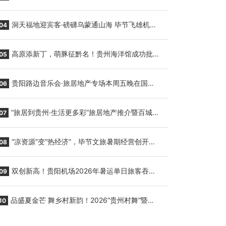
贵阳至胡志明国际生鲜货运任务
洞天福地迎宾客·磅礴乌蒙通山海 毕节飞雄机场
04
7月9日正式复航
高原添新丁，萌豚征黔名！贵州海洋馆成功批量
05
繁育三只小海豚，邀您为“高原宝宝”起名
贵阳路边音乐会·旅居地产专场本周五晚在国际
06
会议展览中心举行
“旅居到贵州·生活更多彩”旅居地产推介暨百城千
07
企“五省+1”房地产联展联销活动在贵阳盛大启幕
“凉资源”变“热经济”，毕节文旅暑期经营创开门
08
红
双创新高！贵阳机场2026年暑运单日旅客吞吐
09
量与航班起降架次齐破纪录
品盛夏金芒 舞乡村新韵！2026“贵州村舞”暨望
10
谟芒果丰收季促消费活动盛大启幕