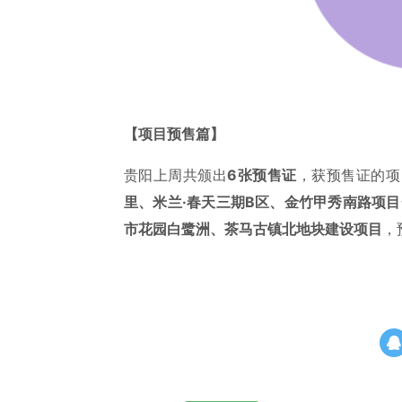
【项目预售篇】
贵阳上周共颁出
6张预售证
，获预售证的项
里、米兰·春天三期B区、金竹甲秀南路项目
市花园白鹭洲
、茶马古镇北地块建设项目
，