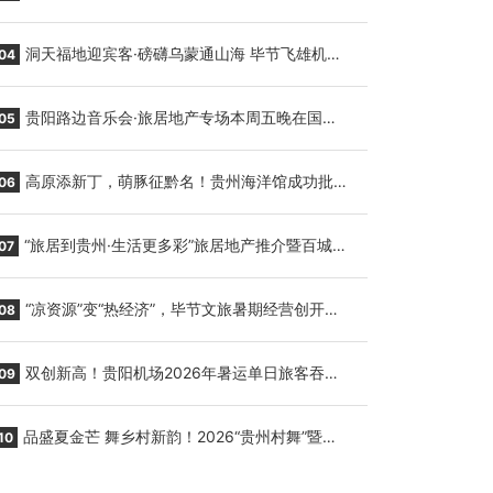
贵阳至胡志明国际生鲜货运任务
洞天福地迎宾客·磅礴乌蒙通山海 毕节飞雄机场
04
7月9日正式复航
贵阳路边音乐会·旅居地产专场本周五晚在国际
05
会议展览中心举行
高原添新丁，萌豚征黔名！贵州海洋馆成功批量
06
繁育三只小海豚，邀您为“高原宝宝”起名
“旅居到贵州·生活更多彩”旅居地产推介暨百城千
07
企“五省+1”房地产联展联销活动在贵阳盛大启幕
“凉资源”变“热经济”，毕节文旅暑期经营创开门
08
红
双创新高！贵阳机场2026年暑运单日旅客吞吐
09
量与航班起降架次齐破纪录
品盛夏金芒 舞乡村新韵！2026“贵州村舞”暨望
10
谟芒果丰收季促消费活动盛大启幕