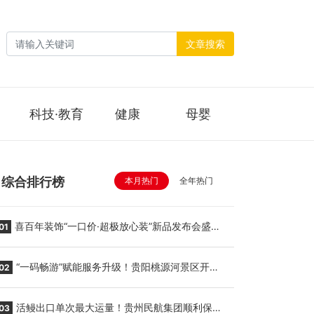
文章搜索
科技·教育
健康
母婴
综合排行榜
本月热门
全年热门
喜百年装饰“一口价·超极放心装”新品发布会盛大
01
举行
“一码畅游”赋能服务升级！贵阳桃源河景区开
02
启“刷脸秒入园”智慧游玩新模式
活鳗出口单次最大运量！贵州民航集团顺利保障
03