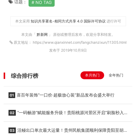
话题：
NO TAG
本文采用
知识共享署名-相同方式共享 4.0 国际许可协议
进行许可
本文由「
黔新网
」 原创或整理后发布，欢迎分享和转发。
原文地址： https://www.qianxinnet.com/fangchanzixun/11305.html
发布于 2019年10月9日
综合排行榜
本月热门
全年热门
喜百年装饰“一口价·超极放心装”新品发布会盛大举行
01
“一码畅游”赋能服务升级！贵阳桃源河景区开启“刷脸秒入
02
园”智慧游玩新模式
活鳗出口单次最大运量！贵州民航集团顺利保障贵阳至胡
03