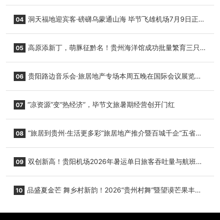
志明国际生鲜货运任务
洞天福地迎宾客·磅礴乌蒙通山海 毕节飞雄机场7月9日正式
04
复航
高原添新丁，萌豚征黔名！贵州海洋馆成功批量繁育三只
05
小海豚，邀您为“高原宝宝”起名
贵阳路边音乐会·旅居地产专场本周五晚在国际会议展览中
06
心举行
“凉资源”变“热经济”，毕节文旅暑期经营创开门红
07
“旅居到贵州·生活更多彩”旅居地产推介暨百城千企“五省
08
+1”房地产联展联销活动在贵阳盛大启幕
双创新高！贵阳机场2026年暑运单日旅客吞吐量与航班起
09
降架次齐破纪录
品盛夏金芒 舞乡村新韵！2026“贵州村舞”暨望谟芒果丰收
10
季促消费活动盛大启幕