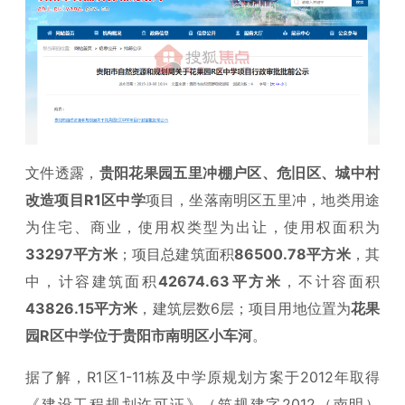
文件透露，
贵阳花果园五里冲棚户区、危旧区、城中村
改造项目R1区中学
项目，坐落南明区五里冲，地类用途
为住宅、商业，使用权类型为出让，使用权面积为
33297平方米
；项目总建筑面积
86500.78平方米
，其
中，计容建筑面积
42674.63平方米
，不计容面积
43826.15平方米
，建筑层数6层；项目用地位置为
花果
园R区中学位于贵阳市南明区小车河
。
据了解，R1区1-11栋及中学原规划方案于2012年取得
《建设工程规划许可证》（筑规建字2012（南明）