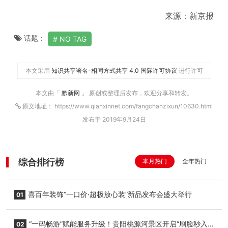
来源：新京报
话题：
NO TAG
本文采用
知识共享署名-相同方式共享 4.0 国际许可协议
进行许可
本文由「
黔新网
」 原创或整理后发布，欢迎分享和转发。
原文地址： https://www.qianxinnet.com/fangchanzixun/10630.html
发布于 2019年9月24日
综合排行榜
本月热门
全年热门
喜百年装饰“一口价·超极放心装”新品发布会盛大举行
01
“一码畅游”赋能服务升级！贵阳桃源河景区开启“刷脸秒入
02