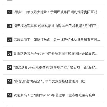
园”智慧游玩新模式
活鳗出口单次最大运量！贵州民航集团顺利保障贵阳至胡
03
志明国际生鲜货运任务
洞天福地迎宾客·磅礴乌蒙通山海 毕节飞雄机场7月9日正式
04
复航
高原添新丁，萌豚征黔名！贵州海洋馆成功批量繁育三只
05
小海豚，邀您为“高原宝宝”起名
贵阳路边音乐会·旅居地产专场本周五晚在国际会议展览中
06
心举行
“旅居到贵州·生活更多彩”旅居地产推介暨百城千企“五省
07
+1”房地产联展联销活动在贵阳盛大启幕
“凉资源”变“热经济”，毕节文旅暑期经营创开门红
08
双创新高！贵阳机场2026年暑运单日旅客吞吐量与航班起
09
降架次齐破纪录