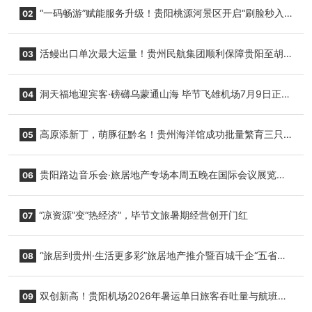
“一码畅游”赋能服务升级！贵阳桃源河景区开启“刷脸秒入
02
园”智慧游玩新模式
活鳗出口单次最大运量！贵州民航集团顺利保障贵阳至胡
03
志明国际生鲜货运任务
洞天福地迎宾客·磅礴乌蒙通山海 毕节飞雄机场7月9日正式
04
复航
高原添新丁，萌豚征黔名！贵州海洋馆成功批量繁育三只
05
小海豚，邀您为“高原宝宝”起名
贵阳路边音乐会·旅居地产专场本周五晚在国际会议展览中
06
心举行
“凉资源”变“热经济”，毕节文旅暑期经营创开门红
07
“旅居到贵州·生活更多彩”旅居地产推介暨百城千企“五省
08
+1”房地产联展联销活动在贵阳盛大启幕
双创新高！贵阳机场2026年暑运单日旅客吞吐量与航班起
09