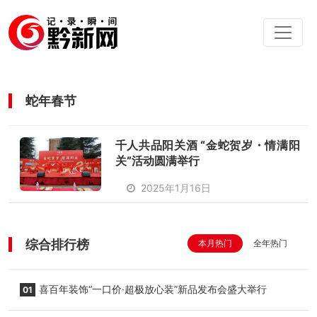
蛇年春节
千人共品阳关酒 “金蛇贺岁・情满阳
关”活动圆满举行
2025年1月16日
综合排行榜
本月热门
全年热门
喜百年装饰“一口价·超极放心装”新品发布会盛大举行
01