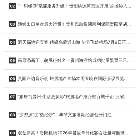
“一码畅游”赋能服务升级！贵阳桃源河景区开启“刷脸秒入
02
园”智慧游玩新模式
活鳗出口单次最大运量！贵州民航集团顺利保障贵阳至胡
03
志明国际生鲜货运任务
洞天福地迎宾客·磅礴乌蒙通山海 毕节飞雄机场7月9日正式
04
复航
高原添新丁，萌豚征黔名！贵州海洋馆成功批量繁育三只
05
小海豚，邀您为“高原宝宝”起名
贵阳路边音乐会·旅居地产专场本周五晚在国际会议展览中
06
心举行
“旅居到贵州·生活更多彩”旅居地产推介暨百城千企“五省
07
+1”房地产联展联销活动在贵阳盛大启幕
“凉资源”变“热经济”，毕节文旅暑期经营创开门红
08
双创新高！贵阳机场2026年暑运单日旅客吞吐量与航班起
09