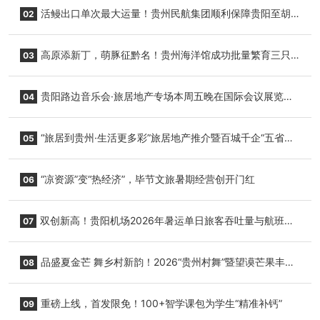
活鳗出口单次最大运量！贵州民航集团顺利保障贵阳至胡
02
志明国际生鲜货运任务
高原添新丁，萌豚征黔名！贵州海洋馆成功批量繁育三只
03
小海豚，邀您为“高原宝宝”起名
贵阳路边音乐会·旅居地产专场本周五晚在国际会议展览中
04
心举行
“旅居到贵州·生活更多彩”旅居地产推介暨百城千企“五省
05
+1”房地产联展联销活动在贵阳盛大启幕
“凉资源”变“热经济”，毕节文旅暑期经营创开门红
06
双创新高！贵阳机场2026年暑运单日旅客吞吐量与航班起
07
降架次齐破纪录
品盛夏金芒 舞乡村新韵！2026“贵州村舞”暨望谟芒果丰收
08
季促消费活动盛大启幕
重磅上线，首发限免！100+智学课包为学生“精准补钙”
09